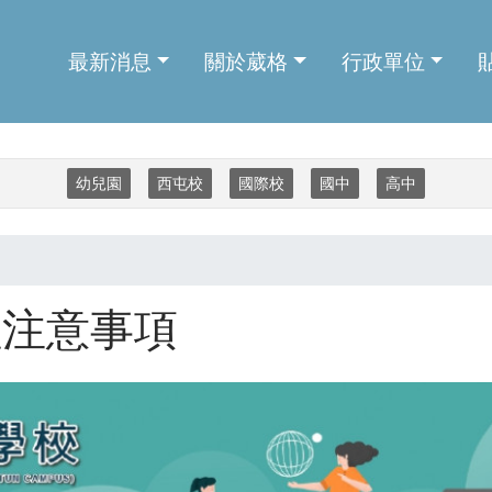
主導覽
最新消息
關於葳格
行政單位
幼兒園
西屯校
國際校
國中
高中
程注意事項