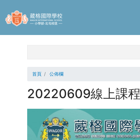
移
至
主
內
容
校區捷徑
首頁
公佈欄
20220609線上課