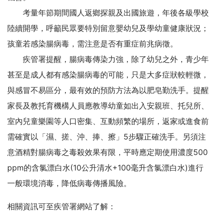
考量年節期間國人返鄉探親及出國旅遊，年後各級學校
陸續開學，呼籲民眾要特別留意嬰幼兒及學幼童健康狀況；
孩童若感染腸病毒，需注意是否有重症前兆病徵。
疾管署提醒，腸病毒傳染力強，除了幼兒之外，青少年
甚至是成人都有感染腸病毒的可能，只是大多症狀較輕微，
與感冒不易區分，最有效的預防方法為以肥皂勤洗手。提醒
家長及教托育機構人員應教導幼童如出入安親班、托兒所、
室內兒童樂園等人口密集、互動頻繁的場所，返家或進食前
需確實以「濕、搓、沖、捧、擦」5步驟正確洗手。另須注
意酒精對腸病毒之毒殺效果有限，平時應定期使用濃度500
ppm的含氯漂白水(10公升清水+100毫升含氯漂白水)進行
一般環境消毒，降低病毒傳播風險。
相關資訊可至疾管署網站了解：