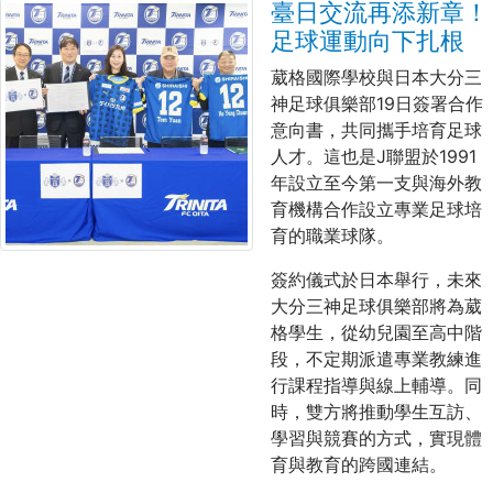
臺日交流再添新章！
足球運動向下扎根
葳格國際學校與日本大分三
神足球俱樂部19日簽署合作
意向書，共同攜手培育足球
人才。這也是J聯盟於1991
年設立至今第一支與海外教
育機構合作設立專業足球培
育的職業球隊。
簽約儀式於日本舉行，未來
大分三神足球俱樂部將為葳
格學生，從幼兒園至高中階
段，不定期派遣專業教練進
行課程指導與線上輔導。同
時，雙方將推動學生互訪、
學習與競賽的方式，實現體
育與教育的跨國連結。