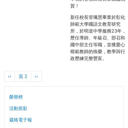
賀！
新任校長管珮慧畢業於彰化
師範大學國語文教育研究
所，於明道中學服務23年，
歷任導師、年級召、部召和
國中部主任等職，並獲愛心
模範教師的殊榮，教學與行
政歷練完整豐富。
Pagination
Previous
‹‹
頁 2
下
››
page
一
頁
主導覽 Level 2
榮譽榜
活動剪影
葳格電子報