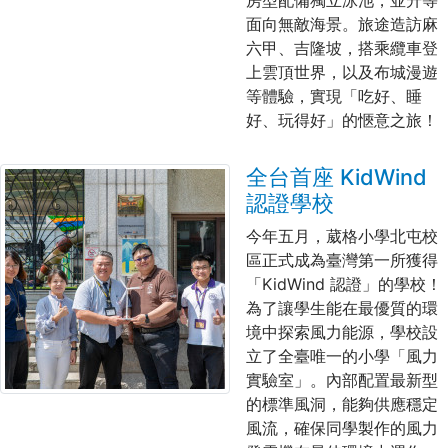
房型配備獨立泳池，並升等
面向無敵海景。旅途造訪麻
六甲、吉隆坡，搭乘纜車登
上雲頂世界，以及布城漫遊
等體驗，實現「吃好、睡
好、玩得好」的愜意之旅！
全台首座 KidWind
認證學校
今年五月，葳格小學北屯校
區正式成為臺灣第一所獲得
「KidWind 認證」的學校！
為了讓學生能在最優質的環
境中探索風力能源，學校設
立了全臺唯一的小學「風力
實驗室」。內部配置最新型
的標準風洞，能夠供應穩定
風流，確保同學製作的風力