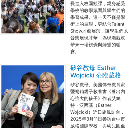
長進入校園觀課，親身感受
學校的教學氛圍與學生們的
學習成果。這一天不僅是學
術上的展現，更結合
Talent
Show
才藝展演，讓學生們以
音樂展現才華，為現場觀眾
帶來一場視覺與聽覺的饗
宴。
矽谷教母 Esther
Wojcicki 蒞臨葳格
矽谷教母、美國傳奇教育家
暨暢銷親子教養書《養出內
心強大的孩子》作者艾絲
特・沃西基（
Esther
Wojcicki
）近日旋風訪台，
2025年3月11日參訪台中市
葳格國際學校，與幼兒園至