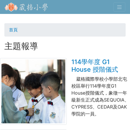
移
至
主
內
首頁
容
主題報導
114學年度 G1
House 授階儀式
葳格國際學校小學部北屯
校區舉行
114
學年度
G1
House
授階儀式，象徵一年
級新生正式成為
SEQUOIA
、
CYPRESS
、
CEDAR
及
OAK
學院的一員。