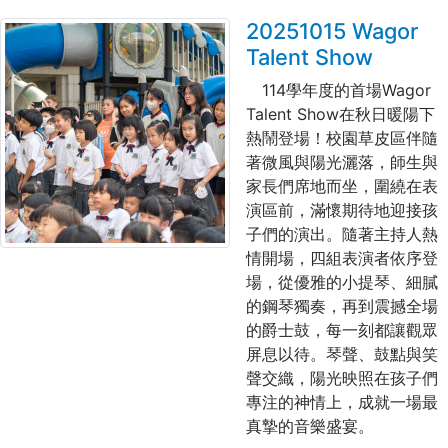
20251015 Wagor
Talent Show
114
學年度的首場
Wagor
Talent Show
在秋日暖陽下
熱鬧登場！校園草皮區伴隨
著微風與陽光灑落，師生與
家長們席地而坐，圍繞在表
演區前，滿懷期待地迎接孩
子們的演出。隨著主持人熱
情開場，四組表演者依序登
場，從優雅的小提琴、細膩
的鋼琴獨奏，再到震撼全場
的爵士鼓，每一刻都讓觀眾
屏息以待。琴聲、鼓點與笑
聲交織，陽光映照在孩子們
專注的神情上，成就一場最
真摯的音樂盛宴。