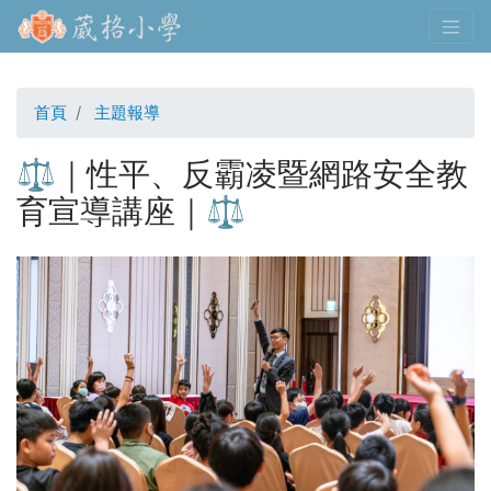
移
至
主
內
首頁
主題報導
容
⚖️｜性平、反霸凌暨網路安全教
育宣導講座｜⚖️