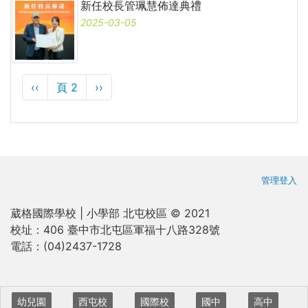
新任校長管珮慧佈達典禮
2025-03-05
Pagination
Previous
‹‹
頁 2
下
››
page
一
頁
使用者
管理登入
葳格國際學校 | 小學部 北屯校區 © 2021
校址：
406 臺中市北屯區軍福十八路328號
電話：
(04)2437-1728
校區捷徑
幼兒園
西屯校
國際校
國中
高中