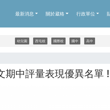
主導覽
最新消息
關於葳格
行政單位
幼兒園
西屯校
國際校
國中
高中
文期中評量表現優異名單 !