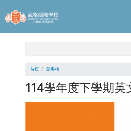
移
至
主
內
容
校區捷徑
首頁
榮譽榜
114學年度下學期英