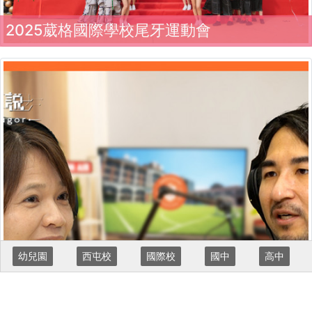
2025葳格國際學校尾牙運動會
校區捷徑
幼兒園
西屯校
國際校
國中
高中