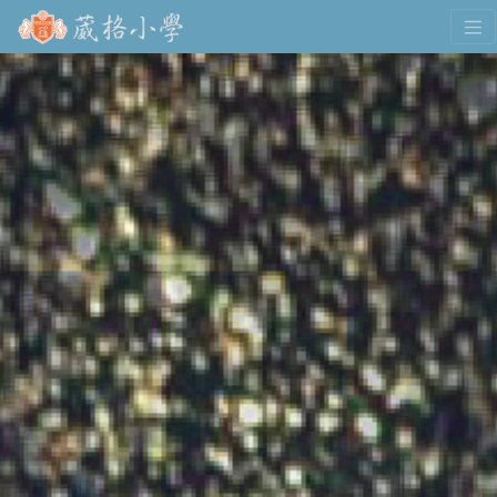
移
至
主
內
容